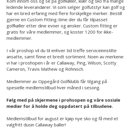
Kom innom oss og se på golfkøller, klær og sko fra mange
ledende leverandører. Vi som selger golfutstyr kan golf og
har en bred erfaring med flere forskjellige merker. Bestill
gjerne en Custom Fitting-time der du får tilpasset
golfkøller etter dine evner og ønsker. Custom fitting er
gratis for våre medlemmer, og koster 1200 for ikke-
medlemmer.
I vår proshop vil du til enhver tid treffe serviceinnstilte
ansatte, samt finne et bredt sortiment. Noen av merkene
vi har i proshopen i år er Callaway, Ping, Wilson, Scotty
Cameron, Travis Mathew og Röhnisch.
Medlemmer av Oppegård Golfklubb får tilgang på
spesielle medlemstilbud hver måned i sesong.
Følg med på skjermene i prohsopen og våre sosiale
medier for å holde deg oppdatert på tilbudene.
Medlemstilbud for august er kjøp nye sko og få med et
valgfritt dusin Callaway baller!