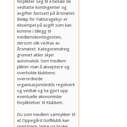
forplikter seg til å betale de
vedtatte kontingenter og
avgifter fastsatt på årsmøtet.
Beløp for Fakturagebyr er
eksempel på avgift som kan
komme i tillegg til
medlemskontingenten,
dersom slik vedtas av
Årsmøtet. Kategoriendring
grunnet alder skjer
automatisk. Som medlem
plikter man å akseptere og
overholde klubbens
overordnede
organisasjonsledds regelverk
og vedtak og ha gjort opp
eventuelle økonomiske
forpliktelser til Klubben.
Du som medlem samtykker til
at Oppegård Golfklubb kan
registrere, lagre og bruke