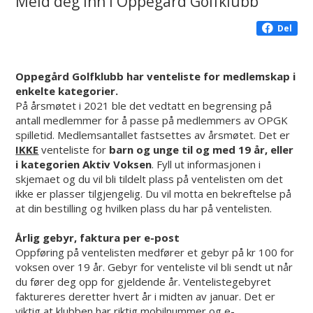
Meld deg inn i Oppegård Golfklubb
Del
Oppegård Golfklubb har venteliste for medlemskap i
enkelte kategorier.
På årsmøtet i 2021 ble det vedtatt en begrensing på
antall medlemmer for å passe på medlemmers av OPGK
spilletid. Medlemsantallet fastsettes av årsmøtet. Det er
IKKE
venteliste for
barn og unge til og med 19 år, eller
i kategorien Aktiv Voksen
. Fyll ut informasjonen i
skjemaet og du vil bli tildelt plass på ventelisten om det
ikke er plasser tilgjengelig. Du vil motta en bekreftelse på
at din bestilling og hvilken plass du har på ventelisten.
Årlig gebyr, faktura per e-post
Oppføring på ventelisten medfører et gebyr på kr 100 for
voksen over 19 år. Gebyr for venteliste vil bli sendt ut når
du fører deg opp for gjeldende år. Ventelistegebyret
faktureres deretter hvert år i midten av januar. Det er
viktig at klubben har riktig mobilnummer og e-