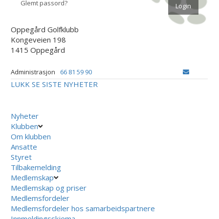
Glemt passord?
Oppegård Golfklubb
Kongeveien 198
1415 Oppegård
Administrasjon
66 81 59 90
LUKK
SE SISTE NYHETER
Nyheter
Klubben
Om klubben
Ansatte
Styret
Tilbakemelding
Medlemskap
Medlemskap og priser
Medlemsfordeler
Medlemsfordeler hos samarbeidspartnere
Innmeldingsskjema