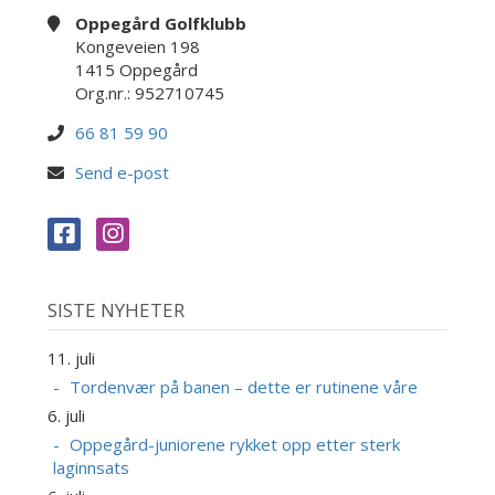
Oppegård Golfklubb
Kongeveien 198
1415 Oppegård
Org.nr.: 952710745
66 81 59 90
Send e-post
SISTE NYHETER
11. juli
Tordenvær på banen – dette er rutinene våre
6. juli
Oppegård-juniorene rykket opp etter sterk
laginnsats