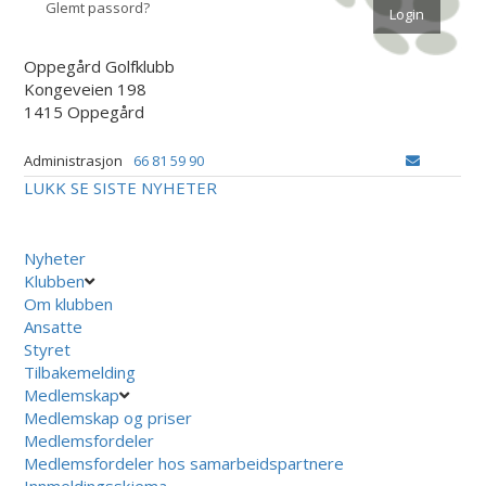
Glemt passord?
Oppegård Golfklubb
Kongeveien 198
1415 Oppegård
Administrasjon
66 81 59 90
LUKK
SE SISTE NYHETER
Nyheter
Klubben
Om klubben
Ansatte
Styret
Tilbakemelding
Medlemskap
Medlemskap og priser
Medlemsfordeler
Medlemsfordeler hos samarbeidspartnere
Innmeldingsskjema