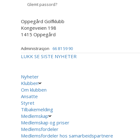
Glemt passord?
Oppegård Golfklubb
Kongeveien 198
1415 Oppegård
Administrasjon
66 81 59 90
LUKK
SE SISTE NYHETER
Nyheter
Klubben
Om klubben
Ansatte
Styret
Tilbakemelding
Medlemskap
Medlemskap og priser
Medlemsfordeler
Medlemsfordeler hos samarbeidspartnere