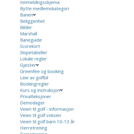
Innmeldingsskjema
Bytte medlemskategori
Banen
Beliggenhet
Bilder
Marshall
Baneguide
Scorekort
Slopetabeller
Lokale regler
Gjester
Greenfee og booking
Leie av golfbil
Bookingregler
Kurs og instruksjon
Privatleksjoner
Demodager
Veien til golf - informasjon
Veien til golf voksen
Veien til golf barn 10-13 år
Herretrening
Dametrening