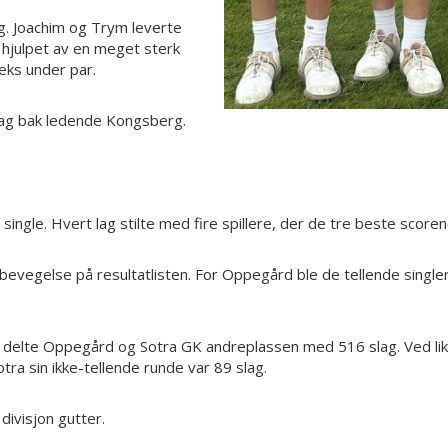
g. Joachim og Trym leverte
hjulpet av en meget sterk
seks under par.
slag bak ledende Kongsberg.
ingle. Hvert lag stilte med fire spillere, der de tre beste scoren
bevegelse på resultatlisten. For Oppegård ble de tellende singl
elte Oppegård og Sotra GK andreplassen med 516 slag. Ved lik 
ra sin ikke-tellende runde var 89 slag.
ivisjon gutter.