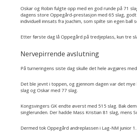
Oskar og Robin fulgte opp med en god runde på 71 sla
dagens store Oppegård-prestasjon med 65 slag, godt 
individuell innsats fra Joachim, som spilte sin egen ball 
Etter første dag lå Oppegård på tredjeplass, kun tre 
Nervepirrende avslutning
På turneringens siste dag skulle det hele avgjøres med s
Det ble jevnt i toppen, og gjennom dagen var det mye 
slag og Oskar med 77 slag.
Kongsvingers GK endte øverst med 515 slag. Bak dem d
singlerunden. Der hadde Mass Kristian 81 slag, mens Sot
Dermed tok Oppegård andreplassen i Lag-NM junior 1. d