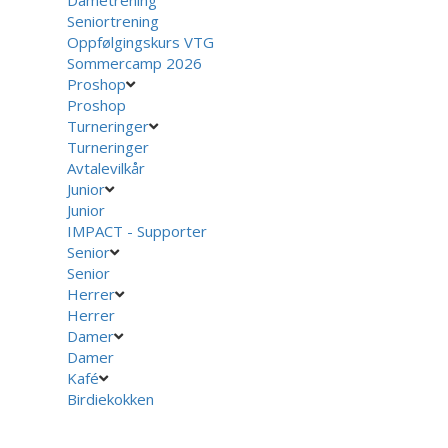
Seniortrening
Oppfølgingskurs VTG
Sommercamp 2026
Proshop
Proshop
Turneringer
Turneringer
Avtalevilkår
Junior
Junior
IMPACT - Supporter
Senior
Senior
Herrer
Herrer
Damer
Damer
Kafé
Birdiekokken