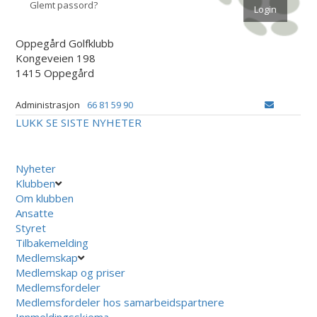
Glemt passord?
Oppegård Golfklubb
Kongeveien 198
1415 Oppegård
Administrasjon
66 81 59 90
LUKK
SE SISTE NYHETER
Nyheter
Klubben
Om klubben
Ansatte
Styret
Tilbakemelding
Medlemskap
Medlemskap og priser
Medlemsfordeler
Medlemsfordeler hos samarbeidspartnere
Innmeldingsskjema