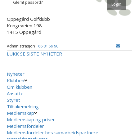
Glemt passord?
Oppegård Golfklubb
Kongeveien 198
1415 Oppegård
Administrasjon
66 81 59 90
LUKK
SE SISTE NYHETER
Nyheter
Klubben
Om klubben
Ansatte
Styret
Tilbakemelding
Medlemskap
Medlemskap og priser
Medlemsfordeler
Medlemsfordeler hos samarbeidspartnere
Innmeldingsskjema