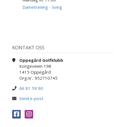
17
AUG
Dametrening - Sving
KONTAKT OSS
Oppegård Golfklubb
Kongeveien 198
1415 Oppegård
Org.nr.: 952710745
66 81 59 90
Send e-post