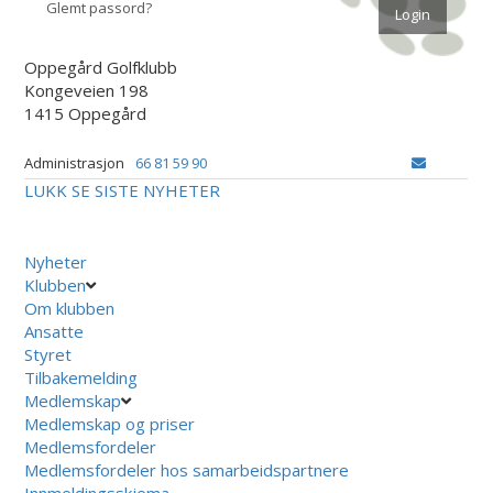
Glemt passord?
Oppegård Golfklubb
Kongeveien 198
1415 Oppegård
Administrasjon
66 81 59 90
LUKK
SE SISTE NYHETER
Nyheter
Klubben
Om klubben
Ansatte
Styret
Tilbakemelding
Medlemskap
Medlemskap og priser
Medlemsfordeler
Medlemsfordeler hos samarbeidspartnere
Innmeldingsskjema