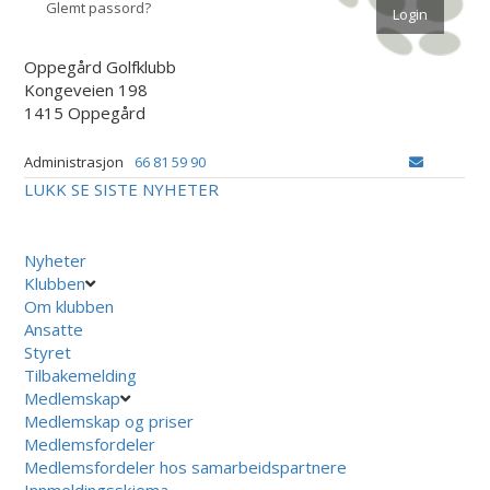
Glemt passord?
Oppegård Golfklubb
Kongeveien 198
1415 Oppegård
Administrasjon
66 81 59 90
LUKK
SE SISTE NYHETER
Nyheter
Klubben
Om klubben
Ansatte
Styret
Tilbakemelding
Medlemskap
Medlemskap og priser
Medlemsfordeler
Medlemsfordeler hos samarbeidspartnere
Innmeldingsskjema