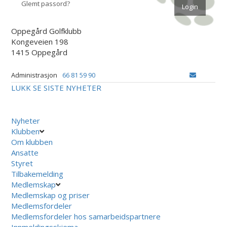
Glemt passord?
Oppegård Golfklubb
Kongeveien 198
1415 Oppegård
Administrasjon
66 81 59 90
LUKK
SE SISTE NYHETER
Nyheter
Klubben
Om klubben
Ansatte
Styret
Tilbakemelding
Medlemskap
Medlemskap og priser
Medlemsfordeler
Medlemsfordeler hos samarbeidspartnere
Innmeldingsskjema