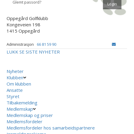
Glemt passord?
Oppegård Golfklubb
Kongeveien 198
1415 Oppegård
Administrasjon
66 81 59 90
LUKK
SE SISTE NYHETER
Nyheter
Klubben
Om klubben
Ansatte
Styret
Tilbakemelding
Medlemskap
Medlemskap og priser
Medlemsfordeler
Medlemsfordeler hos samarbeidspartnere
Innmeldingsskjema