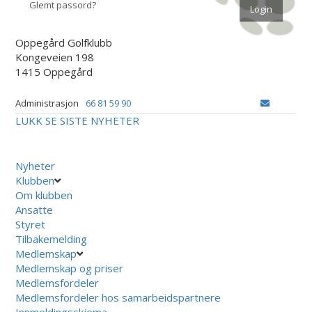
Glemt passord?
Oppegård Golfklubb
Kongeveien 198
1415 Oppegård
Administrasjon
66 81 59 90
LUKK
SE SISTE NYHETER
Nyheter
Klubben
Om klubben
Ansatte
Styret
Tilbakemelding
Medlemskap
Medlemskap og priser
Medlemsfordeler
Medlemsfordeler hos samarbeidspartnere
Innmeldingsskjema