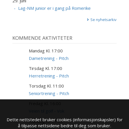
29. juni
Lag-NM junior er i gang på Romerike
Se nyhetsarkiv
KOMMENDE AKTIVITETER
Mandag Kl. 17:00
10
AUG
Dametrening - Pitch
Tirsdag Kl. 17:00
11
AUG
Herretrening - Pitch
Torsdag Kl. 11:00
13
AUG
Seniortrening - Pitch
Fredag Kl. 16:00
14
AUG
Veien til golf - Vok
Dette nettstedet bruker cookies (informasjonskapsler) for
Mandag Kl. 17:00
17
å tilpasse nettsidene bedre til deg som bruker.
AUG
Dametrening - Sving