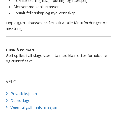
Teknisk trening (slag, putting og nærspill)
Morsomme konkurranser
Sosialt fellesskap og nye vennskap
Opplegget tilpasses nivået slik at alle får utfordringer og
mestring.
Husk å ta med
Golf spilles i all slags vær – ta med klær etter forholdene
og drikkeflaske.
VELG
Privatleksjoner
Demodager
Veien til golf - informasjon