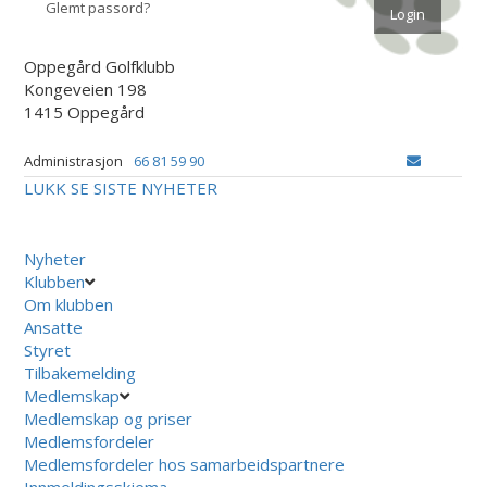
Glemt passord?
Oppegård Golfklubb
Kongeveien 198
1415 Oppegård
Administrasjon
66 81 59 90
LUKK
SE SISTE NYHETER
Nyheter
Klubben
Om klubben
Ansatte
Styret
Tilbakemelding
Medlemskap
Medlemskap og priser
Medlemsfordeler
Medlemsfordeler hos samarbeidspartnere
Innmeldingsskjema